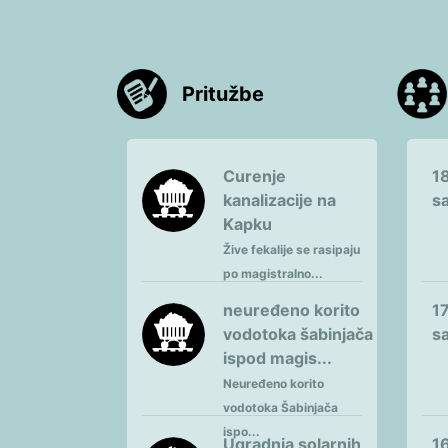
Pritužbe
Curenje
18
kanalizacije na
sa
Kapku
Žive fekalije se rasipaju
po magistralno...
neuređeno korito
17
vodotoka šabinjača
sa
ispod magis...
Neuređeno korito
vodotoka Šabinjača
ispo...
Ugradnja solarnih
16