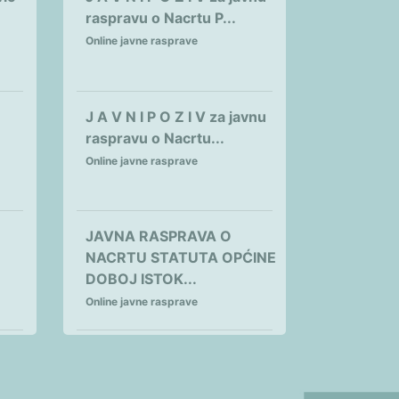
raspravu o Nacrtu P...
Online javne rasprave
J A V N I P O Z I V za javnu
raspravu o Nacrtu...
Online javne rasprave
JAVNA RASPRAVA O
NACRTU STATUTA OPĆINE
DOBOJ ISTOK...
Online javne rasprave