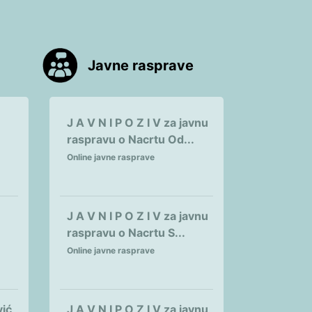
Javne rasprave
J A V N I P O Z I V za javnu
raspravu o Nacrtu Od...
Online javne rasprave
J A V N I P O Z I V za javnu
raspravu o Nacrtu S...
Online javne rasprave
vić
J A V N I P O Z I V za javnu