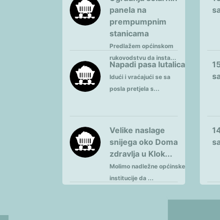
panela na
sa
prempumpnim
stanicama
Predlažem općinskom
rukovodstvu da insta...
Napadi pasa lutalica
15
sa
Idući i vraćajući se sa
posla pretjela s...
Velike naslage
14
snijega oko Doma
sa
zdravlja u Klok...
Molimo nadležne općinske
institucije da ...