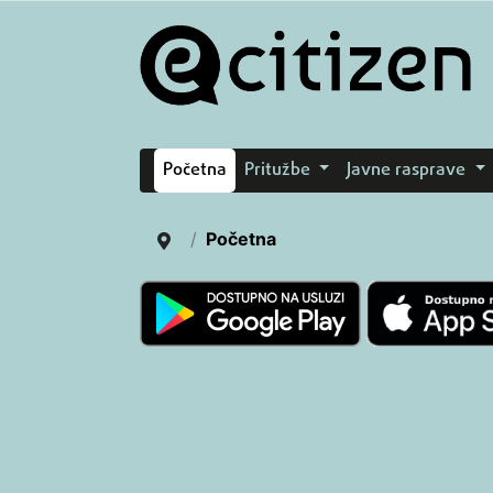
Početna
Pritužbe
Javne rasprave
Početna