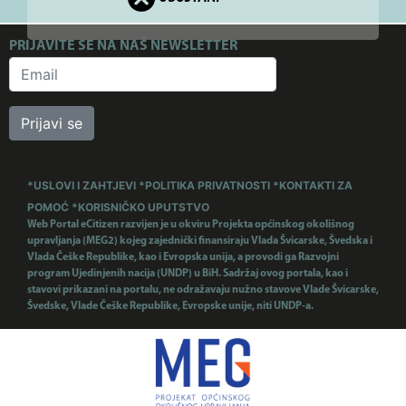
PRIJAVITE SE NA NAŠ NEWSLETTER
Prijavi se
*USLOVI I ZAHTJEVI
*POLITIKA PRIVATNOSTI
*KONTAKTI ZA
POMOĆ
*KORISNIČKO UPUTSTVO
Web Portal eCitizen razvijen je u okviru Projekta općinskog okolišnog
upravljanja (MEG2) kojeg zajednički finansiraju Vlada Švicarske, Švedska i
Vlada Češke Republike, kao i Evropska unija, a provodi ga Razvojni
program Ujedinjenih nacija (UNDP) u BiH. Sadržaj ovog portala, kao i
stavovi prikazani na portalu, ne odražavaju nužno stavove Vlade Švicarske,
Švedske, Vlade Češke Republike, Evropske unije, niti UNDP-a.