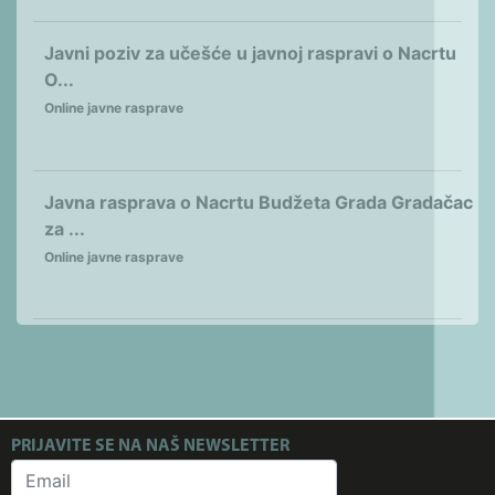
Javni poziv za učešće u javnoj raspravi o Nacrtu
O...
Online javne rasprave
Javna rasprava o Nacrtu Budžeta Grada Gradačac
za ...
Online javne rasprave
PRIJAVITE SE NA NAŠ NEWSLETTER