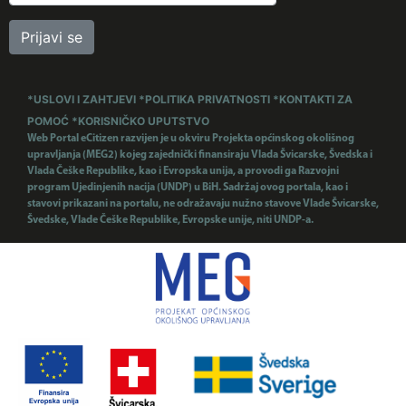
Prijavi se
*USLOVI I ZAHTJEVI
*POLITIKA PRIVATNOSTI
*KONTAKTI ZA
POMOĆ
*KORISNIČKO UPUTSTVO
Web Portal eCitizen razvijen je u okviru Projekta općinskog okolišnog
upravljanja (MEG2) kojeg zajednički finansiraju Vlada Švicarske, Švedska i
Vlada Češke Republike, kao i Evropska unija, a provodi ga Razvojni
program Ujedinjenih nacija (UNDP) u BiH. Sadržaj ovog portala, kao i
stavovi prikazani na portalu, ne odražavaju nužno stavove Vlade Švicarske,
Švedske, Vlade Češke Republike, Evropske unije, niti UNDP-a.