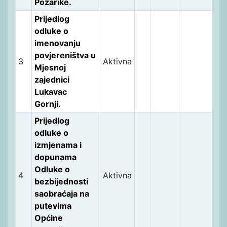
Požarike.
Prijedlog
odluke o
imenovanju
povjereništva u
3
Aktivna
Mjesnoj
zajednici
Lukavac
Gornji.
Prijedlog
odluke o
izmjenama i
dopunama
Odluke o
4
Aktivna
bezbijednosti
saobraćaja na
putevima
Općine