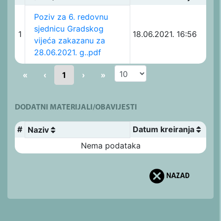
Poziv za 6. redovnu
sjednicu Gradskog
1
18.06.2021. 16:56
vijeća zakazanu za
28.06.2021. g..pdf
«
‹
1
›
»
DODATNI MATERIJALI/OBAVIJESTI
#
Datum kreiranja
Naziv
Nema podataka
NAZAD