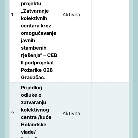
projektu
„Zatvaranje
1
Aktivna
kolektivnih
centara kroz
omogućavanje
javnih
stambenih
rješenja“ – CEB
II podprojekat
Požarike 028
Gradačac.
Prijedlog
odluke o
zatvaranju
kolektivnog
2
Aktivna
centra /kuće
Holandske
vlade/