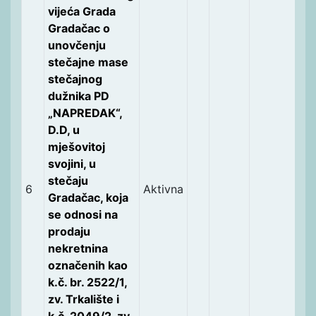
vijeća Grada
Gradačac o
unovčenju
stečajne mase
stečajnog
dužnika PD
„NAPREDAK“,
D.D, u
mješovitoj
svojini, u
stečaju
6
Aktivna
Gradačac, koja
se odnosi na
prodaju
nekretnina
označenih kao
k.č. br. 2522/1,
zv. Trkalište i
k.č. 2049/2. zv.