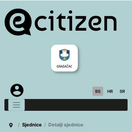
BS
HR
SR
Sjednice
Detalji sjednice