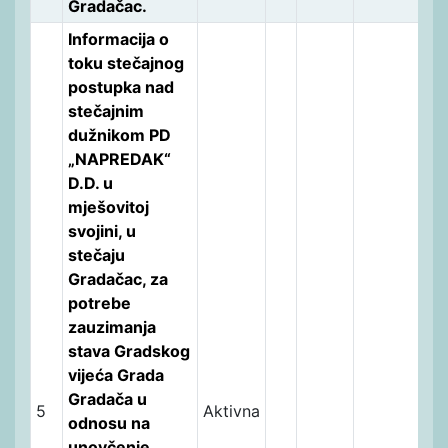
Gradačac.
Informacija o
toku stečajnog
postupka nad
stečajnim
dužnikom PD
„NAPREDAK“
D.D. u
mješovitoj
svojini, u
stečaju
Gradačac, za
potrebe
zauzimanja
stava Gradskog
vijeća Grada
Gradača u
5
Aktivna
odnosu na
unovčenje