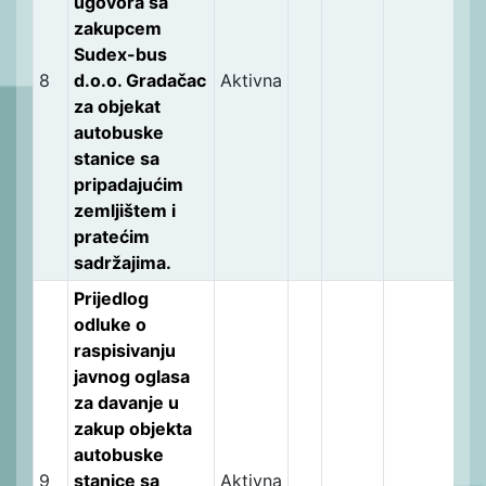
ugovora sa
zakupcem
Sudex-bus
8
d.o.o. Gradačac
Aktivna
za objekat
autobuske
stanice sa
pripadajućim
zemljištem i
pratećim
sadržajima.
Prijedlog
odluke o
raspisivanju
javnog oglasa
za davanje u
zakup objekta
autobuske
9
stanice sa
Aktivna