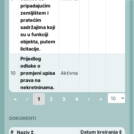
pripadajućim
zemljištem i
pratećim
sadržajima koji
su u funkciji
objekta, putem
licitacije.
Prijedlog
odluke o
10
promjeni upisa
Aktivna
prava na
nekretninama.
«
‹
1
2
3
4
›
»
DOKUMENTI
#
Datum kreiranja
Naziv