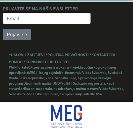
PRIJAVITE SE NA NAŠ NEWSLETTER
Prijavi se
*USLOVI I ZAHTJEVI
*POLITIKA PRIVATNOSTI
*KONTAKTI ZA
POMOĆ
*KORISNIČKO UPUTSTVO
Web Portal eCitizen razvijen je u okviru Projekta općinskog okolišnog
upravljanja (MEG2) kojeg zajednički finansiraju Vlada Švicarske, Švedska i
Vlada Češke Republike, kao i Evropska unija, a provodi ga Razvojni
program Ujedinjenih nacija (UNDP) u BiH. Sadržaj ovog portala, kao i
stavovi prikazani na portalu, ne odražavaju nužno stavove Vlade Švicarske,
Švedske, Vlade Češke Republike, Evropske unije, niti UNDP-a.