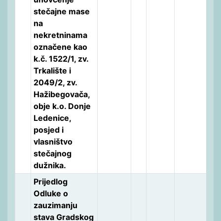
stečajne mase
na
nekretninama
označene kao
k.č. 1522/1, zv.
Trkalište i
2049/2, zv.
Hažibegovača,
obje k.o. Donje
Ledenice,
posjed i
vlasništvo
stečajnog
dužnika.
Prijedlog
Odluke o
zauzimanju
stava Gradskog