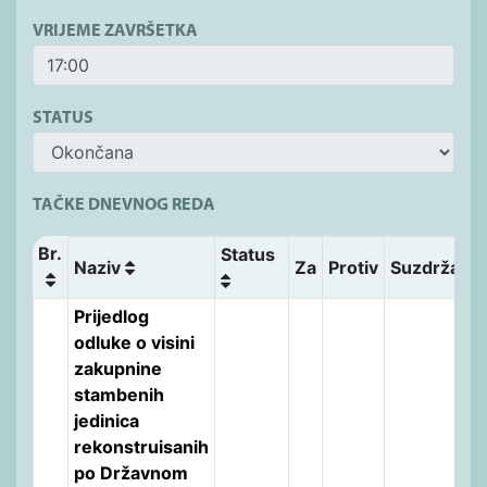
VRIJEME ZAVRŠETKA
STATUS
TAČKE DNEVNOG REDA
Br.
Status
Naziv
Za
Protiv
Suzdržani
Prijedlog
odluke o visini
zakupnine
stambenih
jedinica
rekonstruisanih
po Državnom