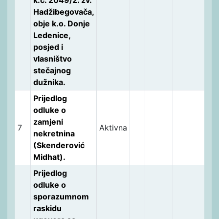
Hadžibegovača,
obje k.o. Donje
Ledenice,
posjed i
vlasništvo
stečajnog
dužnika.
Prijedlog
odluke o
zamjeni
7
Aktivna
nekretnina
(Skenderović
Midhat).
Prijedlog
odluke o
sporazumnom
raskidu