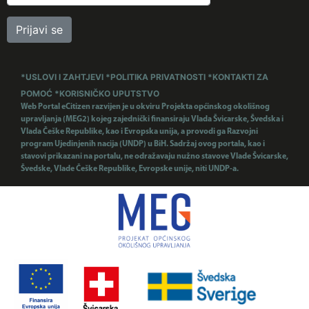
Prijavi se
*USLOVI I ZAHTJEVI
*POLITIKA PRIVATNOSTI
*KONTAKTI ZA
POMOĆ
*KORISNIČKO UPUTSTVO
Web Portal eCitizen razvijen je u okviru Projekta općinskog okolišnog
upravljanja (MEG2) kojeg zajednički finansiraju Vlada Švicarske, Švedska i
Vlada Češke Republike, kao i Evropska unija, a provodi ga Razvojni
program Ujedinjenih nacija (UNDP) u BiH. Sadržaj ovog portala, kao i
stavovi prikazani na portalu, ne odražavaju nužno stavove Vlade Švicarske,
Švedske, Vlade Češke Republike, Evropske unije, niti UNDP-a.