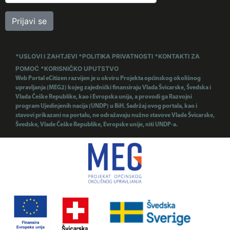
Prijavi se
*USLOVI I ZAHTJEVI
*POLITIKA PRIVATNOSTI
*KONTAKTI ZA
POMOĆ
*KORISNIČKO UPUTSTVO
Web Portal eCitizen razvijen je u okviru Projekta općinskog okolišnog
upravljanja (MEG2) kojeg zajednički finansiraju Vlada Švicarske, Švedska i
Vlada Češke Republike, kao i Evropska unija, a provodi ga Razvojni
program Ujedinjenih nacija (UNDP) u BiH. Sadržaj ovog portala, kao i
stavovi prikazani na portalu, ne odražavaju nužno stavove Vlade Švicarske,
Švedske, Vlade Češke Republike, Evropske unije, niti UNDP-a.